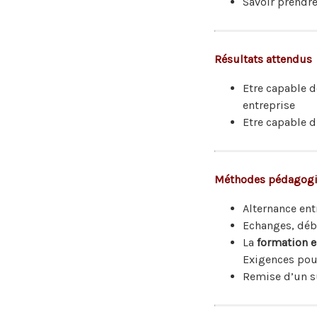
Savoir prendre
Résultats attendus
Etre capable d
entreprise
Etre capable 
Méthodes pédagog
Alternance entr
Echanges, déb
La
formation e
Exigences pou
Remise d’un s