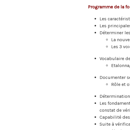
Programme de la f
Les caractéri
Les principal
Déterminer le
La nouve
Les 3 vo
Vocabulaire de
Etalonnag
Documenter se
Rôle et o
Détermination 
Les fondamenta
constat de vér
Capabilité de
Suite à vérifi