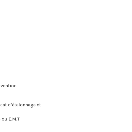
rvention
icat d’étalonnage et
 ou E.M.T