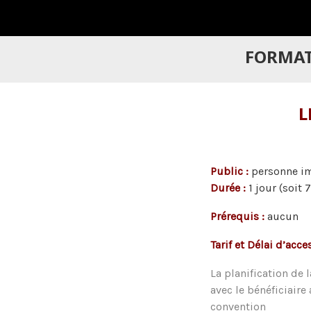
FORMAT
L
Public :
personn
Durée :
1 jour (soit 
Prérequis :
aucun
Tarif et Délai d’acce
La planification de 
avec le bénéficiaire
convention