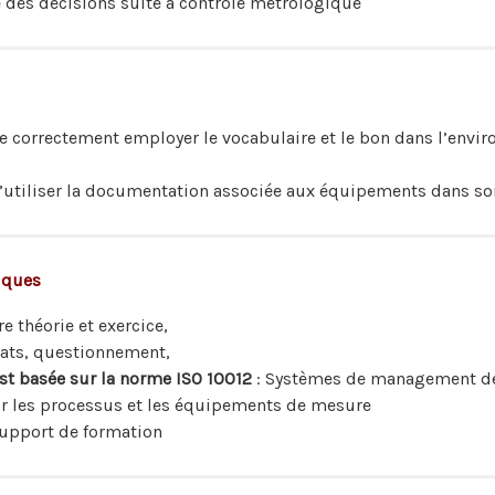
 des décisions suite à contrôle métrologique
e correctement employer le vocabulaire et le bon dans l’envi
d’utiliser la documentation associée aux équipements dans so
iques
e théorie et exercice,
ats, questionnement,
st basée sur la norme ISO 10012
: Systèmes de management de
r les processus et les équipements de mesure
upport de formation