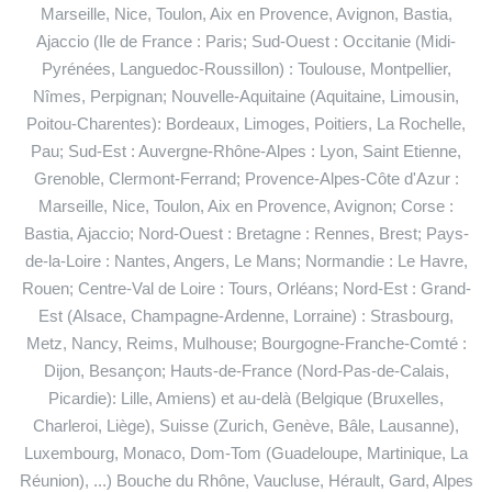
Marseille, Nice, Toulon, Aix en Provence, Avignon, Bastia,
Ajaccio (Ile de France : Paris; Sud-Ouest : Occitanie (Midi-
Pyrénées, Languedoc-Roussillon) : Toulouse, Montpellier,
Nîmes, Perpignan; Nouvelle-Aquitaine (Aquitaine, Limousin,
Poitou-Charentes): Bordeaux, Limoges, Poitiers, La Rochelle,
Pau; Sud-Est : Auvergne-Rhône-Alpes : Lyon, Saint Etienne,
Grenoble, Clermont-Ferrand; Provence-Alpes-Côte d'Azur :
Marseille, Nice, Toulon, Aix en Provence, Avignon; Corse :
Bastia, Ajaccio; Nord-Ouest : Bretagne : Rennes, Brest; Pays-
de-la-Loire : Nantes, Angers, Le Mans; Normandie : Le Havre,
Rouen; Centre-Val de Loire : Tours, Orléans; Nord-Est : Grand-
Est (Alsace, Champagne-Ardenne, Lorraine) : Strasbourg,
Metz, Nancy, Reims, Mulhouse; Bourgogne-Franche-Comté :
Dijon, Besançon; Hauts-de-France (Nord-Pas-de-Calais,
Picardie): Lille, Amiens) et au-delà (Belgique (Bruxelles,
Charleroi, Liège), Suisse (Zurich, Genève, Bâle, Lausanne),
Luxembourg, Monaco, Dom-Tom (Guadeloupe, Martinique, La
Réunion), ...) Bouche du Rhône, Vaucluse, Hérault, Gard, Alpes