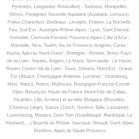
Pyrénées, Languedoc-Roussillon) : Toulouse, Montpellier,
Nîmes, Perpignan; Nouvelle-Aquitaine (Aquitaine, Limousin,
Poitou-Charentes): Bordeaux, Limoges, Poitiers, La Rochelle,
Pau; Sud-Est : Auvergne-Rhône-Alpes : Lyon, Saint Etienne,
Grenoble, Clermont-Ferrand; Provence-Alpes-Côte d'Azur :
Marseille, Nice, Toulon, Aix en Provence, Avignon; Corse :
Bastia, Ajaccio; Nord-Ouest : Bretagne : Rennes, Brest; Pays-
de-la-Loire : Nantes, Angers, Le Mans; Normandie : Le Havre,
Rouen; Centre-Val de Loire : Tours, Orléans; Nord-Est : Grand-
Est (Alsace, Champagne-Ardenne, Lorraine) : Strasbourg,
Metz, Nancy, Reims, Mulhouse; Bourgogne-Franche-Comté :
Dijon, Besançon; Hauts-de-France (Nord-Pas-de-Calais,
Picardie): Lille, Amiens) et au-delà (Belgique (Bruxelles,
Charleroi, Liège), Suisse (Zurich, Genève, Bâle, Lausanne),
Luxembourg, Monaco, Dom-Tom (Guadeloupe, Martinique, La
Réunion), ...) Bouche du Rhône, Vaucluse, Hérault, Gard, Alpes
Maritime, Alpes de Haute Provence