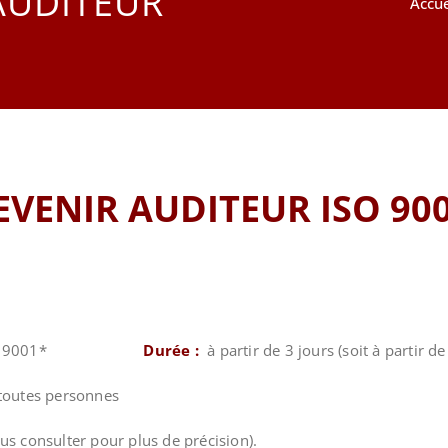
AUDITEUR
Accue
EVENIR AUDITEUR ISO 90
entiel ISO 9001*
Durée :
à partir de 3 jours (soit à partir 
 toutes personnes
us consulter pour plus de précision).