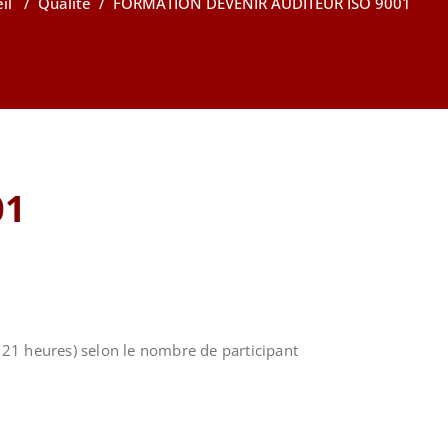
il
/
Qualité
/
FORMATION DEVENIR AUDITEUR ISO 9001
01
de 21 heures) selon le nombre de participant