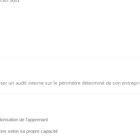
e ISO 9001
liser un audit interne sur le périmètre déterminé de son entrepr
lorisation de l’apprenant
ions selon sa propre capacité