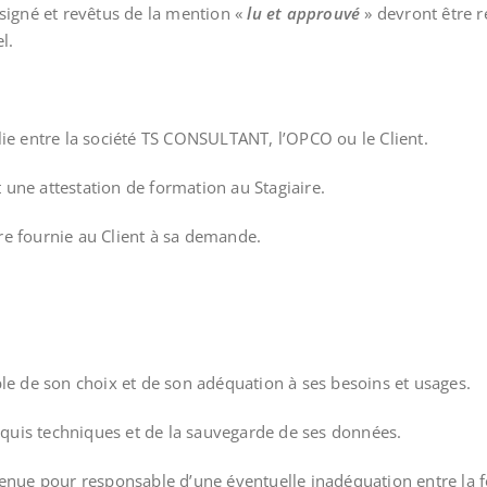
igné et revêtus de la mention «
lu et approuvé
» devront être 
l.
lie entre la société TS CONSULTANT, l’OPCO ou le Client.
 une attestation de formation au Stagiaire.
re fournie au Client à sa demande.
ble de son choix et de son adéquation à ses besoins et usages.
érequis techniques et de la sauvegarde de ses données.
e pour responsable d’une éventuelle inadéquation entre la form