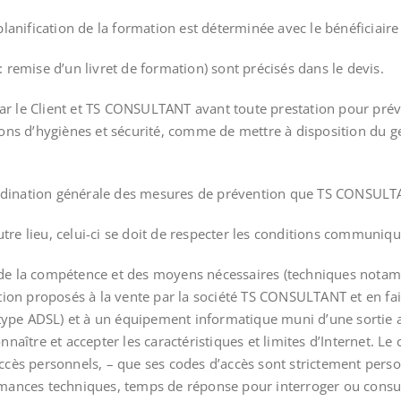
a planification de la formation est déterminée avec le bénéficiair
 : remise d’un livret de formation) sont précisés dans le devis.
ar le Client et TS CONSULTANT avant toute prestation pour préveni
itions d’hygiènes et sécurité, comme de mettre à disposition du g
a coordination générale des mesures de prévention que TS CONSUL
 autre lieu, celui-ci se doit de respecter les conditions commun
ser de la compétence et des moyens nécessaires (techniques not
on proposés à la vente par la société TS CONSULTANT et en faire 
(type ADSL) et à un équipement informatique muni d’une sortie au
onnaître et accepter les caractéristiques et limites d’Internet. Le
d’accès personnels, – que ses codes d’accès sont strictement per
ormances techniques, temps de réponse pour interroger ou consulte