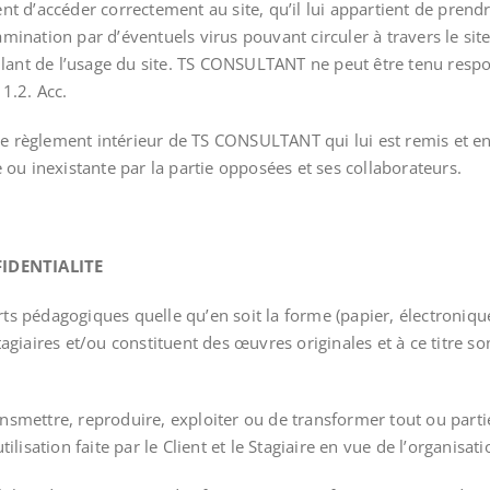
nt d’accéder correctement au site, qu’il lui appartient de pren
amination par d’éventuels virus pouvant circuler à travers le 
nt de l’usage du site. TS CONSULTANT ne peut être tenu respons
11.2. Acc.
er le règlement intérieur de TS CONSULTANT qui lui est remis et
 ou inexistante par la partie opposées et ses collaborateurs.
IDENTIALITE
s pédagogiques quelle qu’en soit la forme (papier, électronique
ires et/ou constituent des œuvres originales et à ce titre sont 
r, transmettre, reproduire, exploiter ou de transformer tout ou pa
ilisation faite par le Client et le Stagiaire en vue de l’organisa