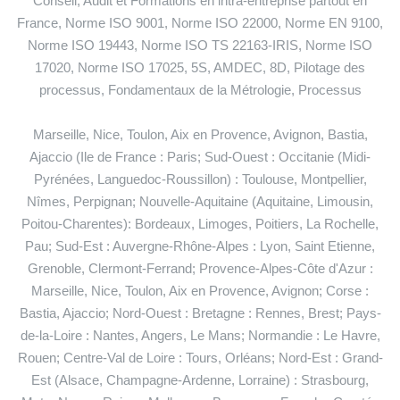
Conseil, Audit et Formations en intra-entreprise partout en
France, Norme ISO 9001, Norme ISO 22000, Norme EN 9100,
Norme ISO 19443, Norme ISO TS 22163-IRIS, Norme ISO
17020, Norme ISO 17025, 5S, AMDEC, 8D, Pilotage des
processus, Fondamentaux de la Métrologie, Processus
Marseille, Nice, Toulon, Aix en Provence, Avignon, Bastia,
Ajaccio (Ile de France : Paris; Sud-Ouest : Occitanie (Midi-
Pyrénées, Languedoc-Roussillon) : Toulouse, Montpellier,
Nîmes, Perpignan; Nouvelle-Aquitaine (Aquitaine, Limousin,
Poitou-Charentes): Bordeaux, Limoges, Poitiers, La Rochelle,
Pau; Sud-Est : Auvergne-Rhône-Alpes : Lyon, Saint Etienne,
Grenoble, Clermont-Ferrand; Provence-Alpes-Côte d'Azur :
Marseille, Nice, Toulon, Aix en Provence, Avignon; Corse :
Bastia, Ajaccio; Nord-Ouest : Bretagne : Rennes, Brest; Pays-
de-la-Loire : Nantes, Angers, Le Mans; Normandie : Le Havre,
Rouen; Centre-Val de Loire : Tours, Orléans; Nord-Est : Grand-
Est (Alsace, Champagne-Ardenne, Lorraine) : Strasbourg,